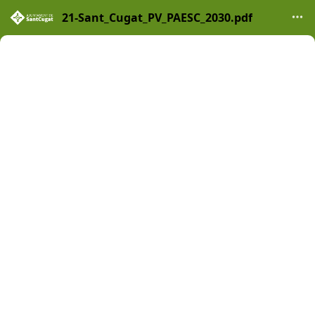
21-Sant_Cugat_PV_PAESC_2030.pdf